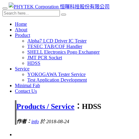
Home
About
Product
Alpha7 LCD Driver IC Tester
TESEC TAB/COF Handler
SHELL Electronics Pogo Exchanger
JMT PCR Socket
HDSS
Service
YOKOGAWA Tester Service
Test Application Development
Minimal Fab
Contact Us
Products / Service
：HDSS
作者：
info
於 2018-08-24