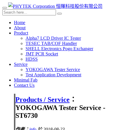
Home
About
Product
Alpha7 LCD Driver IC Tester
TESEC TAB/COF Handler
SHELL Electronics Pogo Exchanger
JMT PCR Socket
HDSS
Service
YOKOGAWA Tester Service
Test Application Development
Minimal Fab
Contact Us
Products / Service
：
YOKOGAWA Tester Service -
ST6730
作者：
info
於 2018-08-23